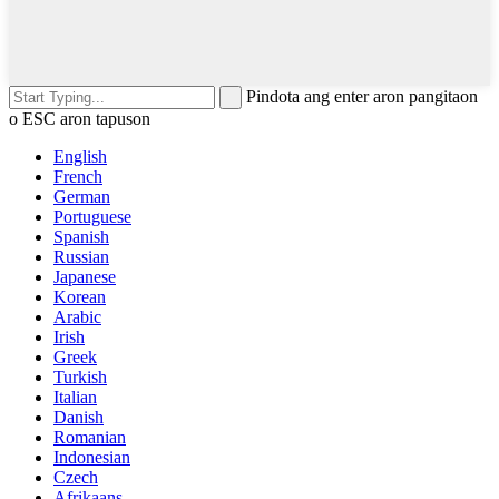
Pindota ang enter aron pangitaon
o ESC aron tapuson
English
French
German
Portuguese
Spanish
Russian
Japanese
Korean
Arabic
Irish
Greek
Turkish
Italian
Danish
Romanian
Indonesian
Czech
Afrikaans