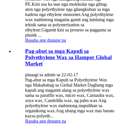
PE.Kini usa ka taas nga molekular nga gibug-
aton nga polyethylene nga gilangkuban sa mga
kadena nga ethylene monomer.Ang polyethylene
wax mahimong magama gamit ang lainlaing mga
teknik sama sa polymerization sa
ethylene.Gigamit kini sa proseso sa paggama sa
plastik ...
Basaha ang dugang pa
Pag-abut sa mga Kapuli sa
Polyethylene Wax sa Hamper Global
Market
pinaagi sa admin sa 22-02-17
Pag-abut sa mga Kapuli sa Polyethylene Wax
nga Makababag sa Global Market Daghang mga
kapuli ang magamit alang sa polyethylene wax
sama sa paraffin wax, micro wax, Carnauba wax,
soya wax, Candelilla wax, ug palm wax Ang
polyethylene wax mahimong mapulihan sa
organikong wax.Ang ubang mga wax mas barato
kaysa polyeth...
Basaha ang dugang pa