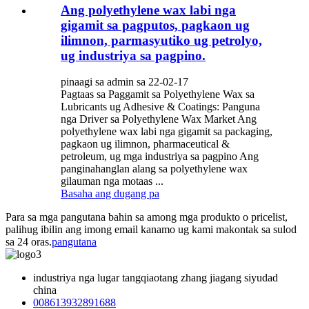
Ang polyethylene wax labi nga
gigamit sa pagputos, pagkaon ug
ilimnon, parmasyutiko ug petrolyo,
ug industriya sa pagpino.
pinaagi sa admin sa 22-02-17
Pagtaas sa Paggamit sa Polyethylene Wax sa
Lubricants ug Adhesive & Coatings: Panguna
nga Driver sa Polyethylene Wax Market Ang
polyethylene wax labi nga gigamit sa packaging,
pagkaon ug ilimnon, pharmaceutical &
petroleum, ug mga industriya sa pagpino Ang
panginahanglan alang sa polyethylene wax
gilauman nga motaas ...
Basaha ang dugang pa
Para sa mga pangutana bahin sa among mga produkto o pricelist,
palihug ibilin ang imong email kanamo ug kami makontak sa sulod
sa 24 oras.
pangutana
industriya nga lugar tangqiaotang zhang jiagang siyudad
china
008613932891688